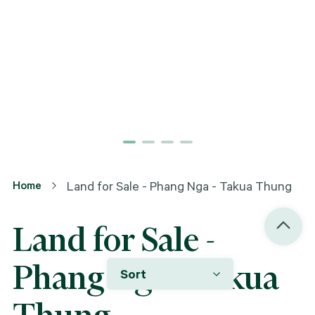
Home
Land for Sale - Phang Nga - Takua Thung
Land for Sale -
Phang Nga - Takua
Sort