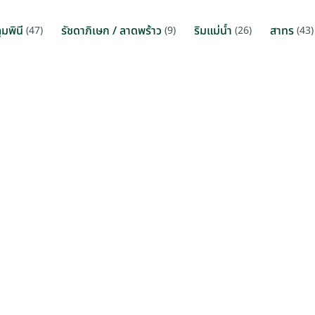
มพินี
รัชดาภิเษก / ลาดพร้าว
ริมแม่น้ำ
สาทร
(47)
(9)
(26)
(43)