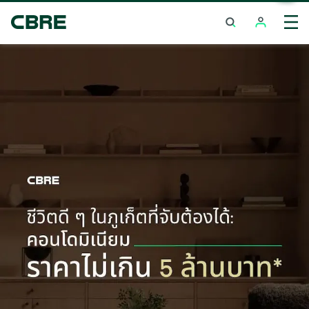
ซื้อคอนโดมิเนียม - ชลบุรี - สัตหีบ
เทรนด์การค้นหายอดนิยม