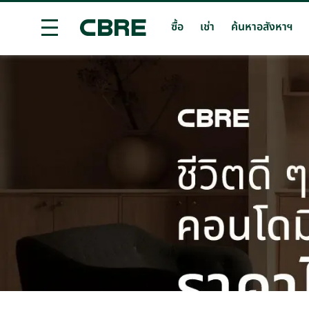
ซื้อ
เช่า
ค้นหาอสังหาฯ
ซื้อคอนโดมิเนียม - นครปฐม
เทรนด์การค้นหายอดนิย