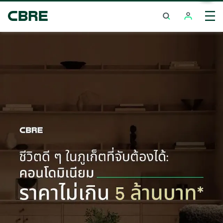
ซื้อคอนโดมิเนียม - พัทยา - พระตำหนัก
เทรนด์การค้นหายอดนิย