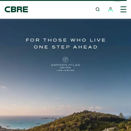
ซื้อบ้าน / วิลล่า โครงการใหม่ - กรุงเทพฯ - พหลโยธิน/วิภาวดีรังสิต