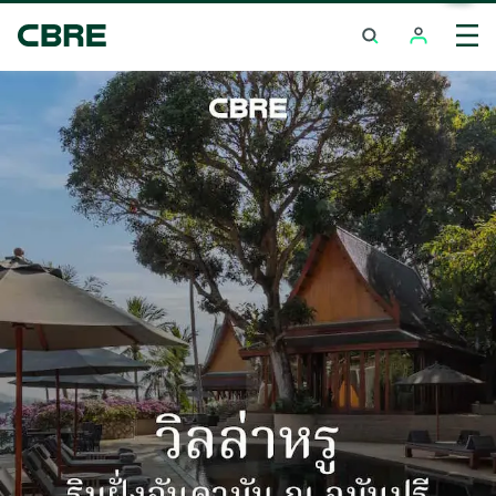
ซื้อบ้าน / ทาวน์เฮ้าส์ / วิลล่า - เชียงใหม่ - สารภี
เทรนด์การค้นหา