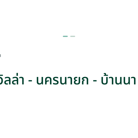
า
/ วิลล่า - นครนายก - บ้านนา