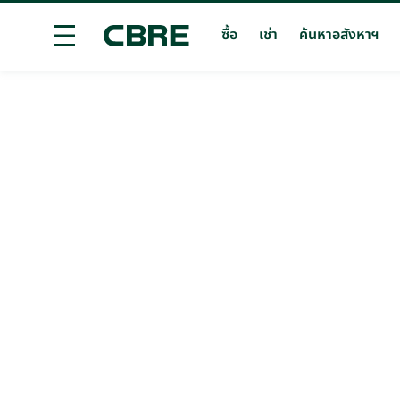
ซื้อ
เช่า
ค้นหาอสังหาฯ
ซื้อบ้าน / ทาวน์เฮ้าส์ / วิลล่า - สมุย - บ่อผุด
เทรนด์การ