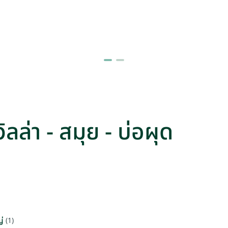
วิลล่า - สมุย - บ่อผุด
่
(1)