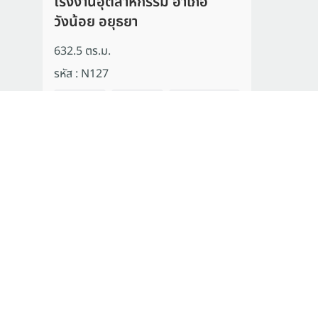
โรงงานอุตสาหกรรม อำเภอ
วังน้อย อยุธยา
632.5 ตร.ม.
รหัส
:
N127
ซื้อ
เช่า
พื้นที่อุตสาห
กรรม
สอบถาม
1
รายการ