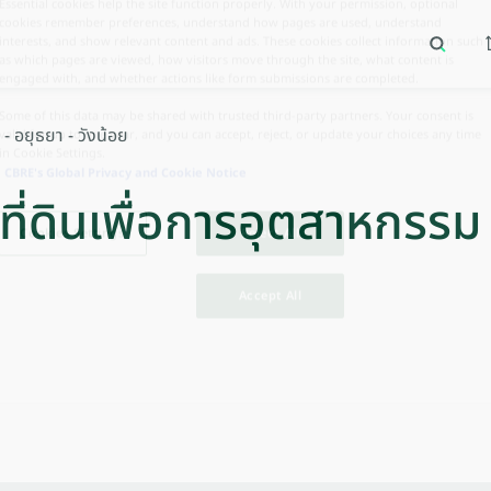
Essential cookies help the site function properly. With your permission, optional
cookies remember preferences, understand how pages are used, understand
interests, and show relevant content and ads. These cookies collect information such
 วังน้อย
เทรนด์การค้นหายอดนิยม
ทำเลยอดนิยม
as which pages are viewed, how visitors move through the site, what content is
engaged with, and whether actions like form submissions are completed.
Some of this data may be shared with trusted third‑party partners. Your consent is
 - อยุธยา - วังน้อย
valid for up to one year, and you can accept, reject, or update your choices any time
in Cookie Settings.
CBRE's Global Privacy and Cookie Notice
 ที่ดินเพื่อการอุตสาหกรรม 
Cookies Settings
Reject All
Accept All