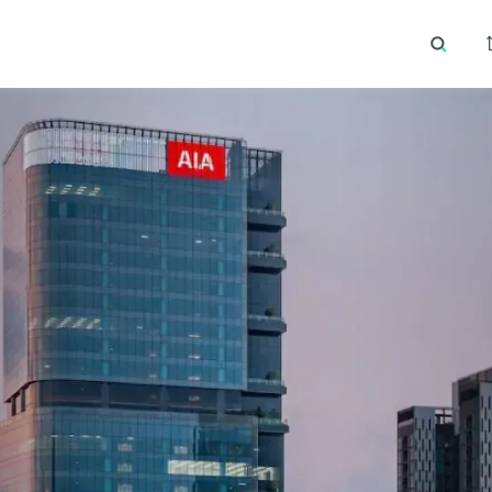
Essential cookies help the site function properly. With your permission, optional
cookies remember preferences, understand how pages are used, understand
interests, and show relevant content and ads. These cookies collect information such
เทรนด์การค้นหายอดนิยม
ทำเลยอดนิยม
as which pages are viewed, how visitors move through the site, what content is
engaged with, and whether actions like form submissions are completed.
Some of this data may be shared with trusted third‑party partners. Your consent is
valid for up to one year, and you can accept, reject, or update your choices any time
in Cookie Settings.
CBRE's Global Privacy and Cookie Notice
Cookies Settings
Reject All
Accept All