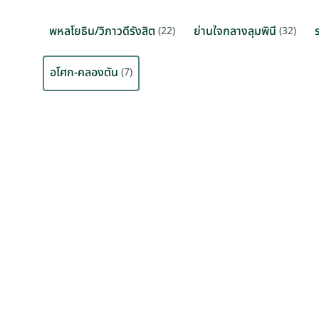
พหลโยธิน/วิภาวดีรังสิต
ย่านใจกลางลุมพินี
(22)
(32)
อโศก-คลองตัน
(7)
THB 400 / ตรม. / เดือน
THB 575
อโศก-คลองตัน กรุงเทพฯ
อโศก-คลอ