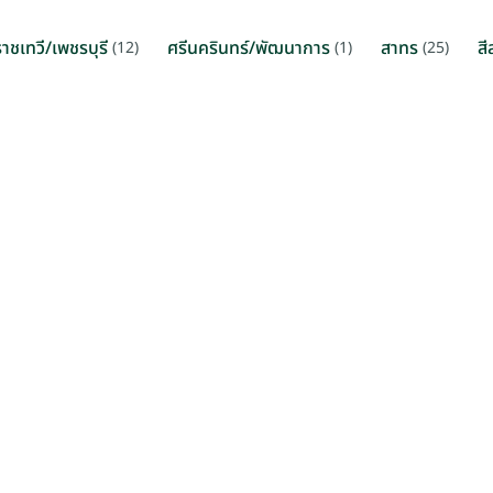
ราชเทวี/เพชรบุรี
ศรีนครินทร์/พัฒนาการ
สาทร
สี
(12)
(1)
(25)
 / ตรม. / เดือน
THB 500 - 530 / ตรม. / เ
งตัน กรุงเทพฯ
อโศก-คลองตัน กรุงเทพฯ