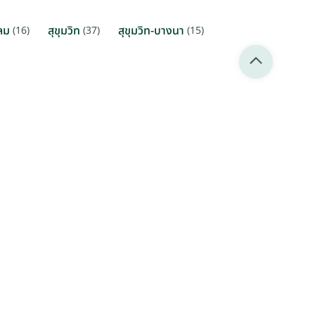
ลม
สุขุมวิท
สุขุมวิท-บางนา
(16)
(37)
(15)
ดือน
THB 350 / ตรม. / เดือน
อโศก-คลองตัน กรุงเทพฯ