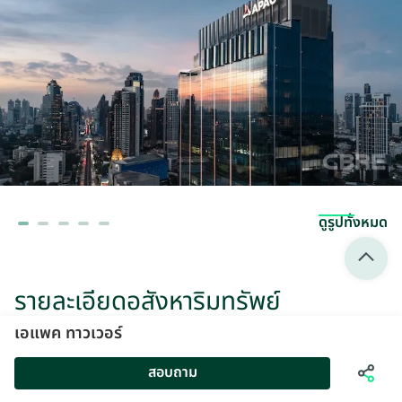
ดูรูปทั้งหมด
รายละเอียดอสังหาริมทรัพย์
เอแพค ทาวเวอร์
ประเภทอสังหาฯ
พื้นที่สำนักงาน
เอแพค ทาวเวอร์
สอบถาม
ที่อยู่
ถนนสุขุมวิท แขวงพระโขนง