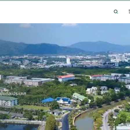
Essential cookies help the site function properly. With your permission, optional
cookies remember preferences, understand how pages are used, understand
interests, and show relevant content and ads. These cookies collect information such
ค้นหายอดนิยม
ทำเลยอดนิยม
as which pages are viewed, how visitors move through the site, what content is
engaged with, and whether actions like form submissions are completed.
Some of this data may be shared with trusted third‑party partners. Your consent is
valid for up to one year, and you can accept, reject, or update your choices any time
in Cookie Settings.
CBRE's Global Privacy and Cookie Notice
Cookies Settings
Reject All
ย
Accept All
ทยแต่ละประเภท