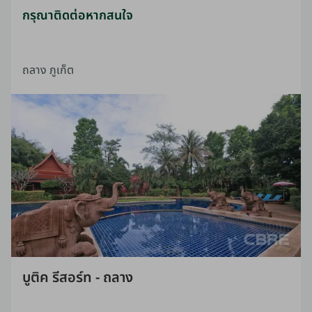
กรุณาติดต่อหากสนใจ
ถลาง ภูเก็ต
บูติค รีสอร์ท - ถลาง