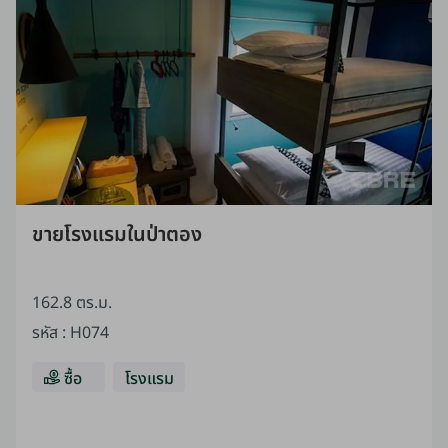
ขายโรงแรมในป่าตอง
162.8 ตร.ม.
รหัส
:
H074
ซื้อ
โรงแรม