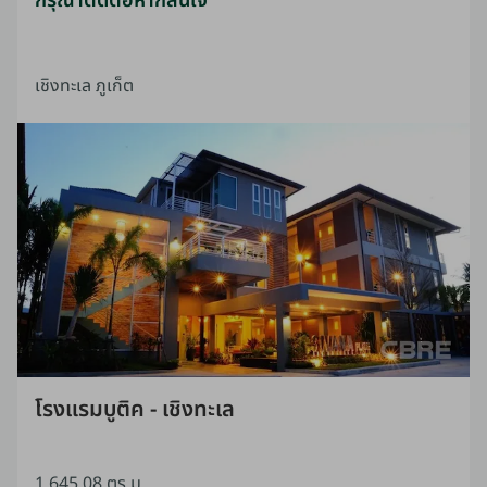
กรุณาติดต่อหากสนใจ
เชิงทะเล ภูเก็ต
โรงแรมบูติค - เชิงทะเล
1,645.08 ตร.ม.