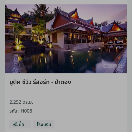
บูติค ซีวิว รีสอร์ท - ป่าตอง
2,252 ตร.ม.
รหัส
:
H008
ซื้อ
โรงแรม