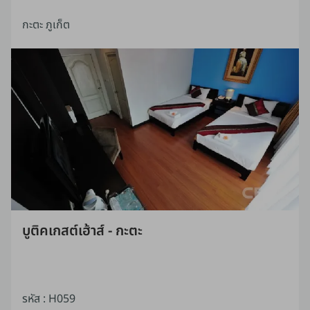
กะตะ ภูเก็ต
บูติคเกสต์เฮ้าส์ - กะตะ
รหัส
:
H059