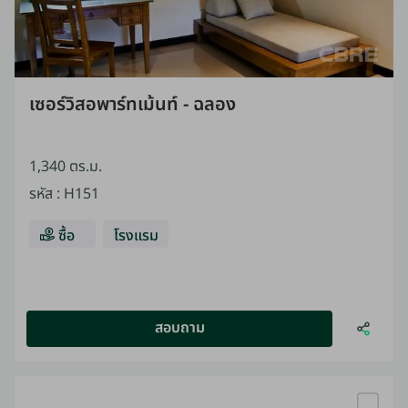
เซอร์วิสอพาร์ทเม้นท์ - ฉลอง
1,340 ตร.ม.
รหัส
:
H151
ซื้อ
โรงแรม
สอบถาม