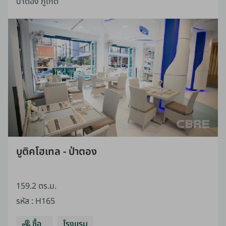
ป่าตอง ภูเก็ต
บูติคโฮเทล - ป่าตอง
159.2 ตร.ม.
รหัส
:
H165
ซื้อ
โรงแรม