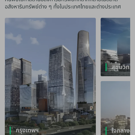
อสังหาริมทรัพย์ต่าง ๆ ทั้งในประเทศไทยและต่างประเทศ
สุขุมวิท
กรุงเทพฯ
ใจกลางลุม