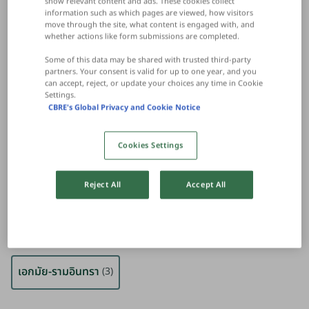
show relevant content and ads. These cookies collect
เอกมัย-รามอินทรา
information such as which pages are viewed, how visitors
move through the site, what content is engaged with, and
whether actions like form submissions are completed.
Some of this data may be shared with trusted third‑party
partners. Your consent is valid for up to one year, and you
can accept, reject, or update your choices any time in Cookie
กรุงเทพฯ
(53)
Settings.
CBRE's Global Privacy and Cookie Notice
พระโขนง-บางนา
พัฒนาการ/พระราม 9
(3)
(7)
Cookies Settings
ย่านใจกลางลุมพินี
สาทร
สุขุมวิท
(2)
(4)
(24)
Reject All
Accept All
อื่น ๆ
อ่อนนุช-ศรีนครินทร์
(7)
(3)
เอกมัย-รามอินทรา
(3)