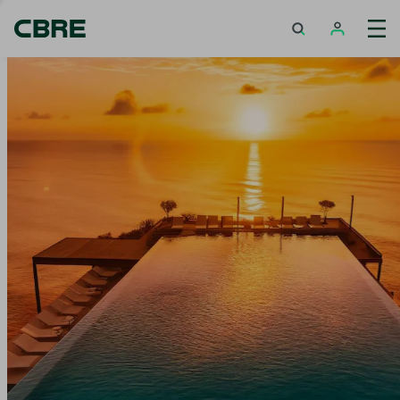
เช่าบ้าน / ทาวน์เฮ้าส์ / วิลล่า - กรุงเทพฯ - เอกมัย-รามอินทรา
เท