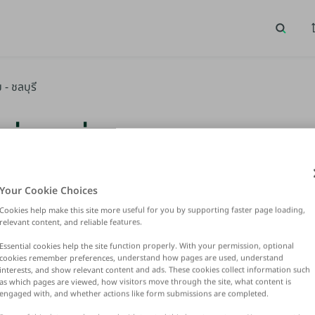
เทรนด์การค้นหายอดนิยม
ทำเลยอดนิยม
 - ชลบุรี
 ที่ดินเพื่อการอุตสาหกรรม 
Your Cookie Choices
Cookies help make this site more useful for you by supporting faster page loading,
relevant content, and reliable features.
Essential cookies help the site function properly. With your permission, optional
cookies remember preferences, understand how pages are used, understand
interests, and show relevant content and ads. These cookies collect information such
as which pages are viewed, how visitors move through the site, what content is
engaged with, and whether actions like form submissions are completed.