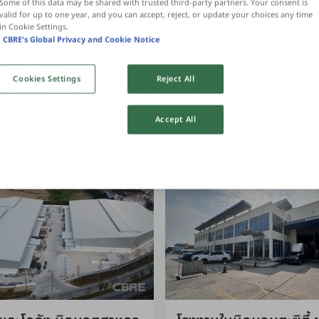
Some of this data may be shared with trusted third‑party partners. Your consent is
valid for up to one year, and you can accept, reject, or update your choices any time
in Cookie Settings.
CBRE's Global Privacy and Cookie Notice
Cookies Settings
Reject All
 / ตรม. / เดือน
กรุณาติดต่อหากสนใจ
Accept All
ลบุรี
พานทอง ชลบุรี