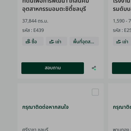
ที่ดินเพื่อการพัฒนา ใกล้นิคม
โรงงาน
อุตสาหกรรมอมตะซิตี้ชลบุรี
รมดับบล
37,844 ตร.ม.
1,590 - 
รหัส
:
E439
รหัส
:
E2
ซื้อ
เช่า
พื้นที่อุตสาห
เช่า
กรรม
สอบถาม
กรุณาติดต่อหากสนใจ
กรุณาติ
ศรีราชา ชลบุรี
พานทอง ช