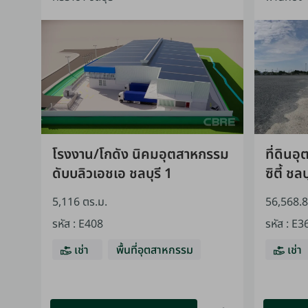
โรงงาน/โกดัง นิคมอุตสาหกรรม
ที่ดิน
ดับบลิวเอชเอ ชลบุรี 1
ซิตี้ ชลบ
5,116 ตร.ม.
56,568.8
รหัส
:
E408
รหัส
:
E3
เช่า
พื้นที่อุตสาหกรรม
เช่า