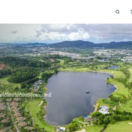
Essential cookies help the site function properly. With your permission, optional
cookies remember preferences, understand how pages are used, understand
interests, and show relevant content and ads. These cookies collect information such
ดนิยม
ทำเลยอดนิยม
as which pages are viewed, how visitors move through the site, what content is
engaged with, and whether actions like form submissions are completed.
Some of this data may be shared with trusted third‑party partners. Your consent is
valid for up to one year, and you can accept, reject, or update your choices any time
in Cookie Settings.
CBRE's Global Privacy and Cookie Notice
Cookies Settings
Reject All
Accept All
ได้โดยไม่ต้องถือกรรมสิทธิ์