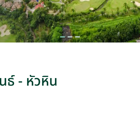
นธ์ - หัวหิน