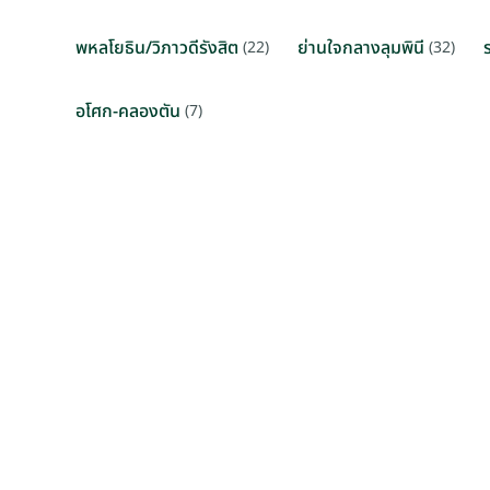
พหลโยธิน/วิภาวดีรังสิต
ย่านใจกลางลุมพินี
(22)
(32)
อโศก-คลองตัน
(7)
โครงการใหม่
THB 1,4
THB 950 / ตรม. / เดือน
สุขุมวิท 
พระราม 9/รัชดาภิเษก กรุงเทพฯ