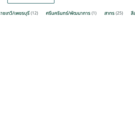
ราชเทวี/เพชรบุรี
ศรีนครินทร์/พัฒนาการ
สาทร
สี
(12)
(1)
(25)
โครงการใหม่
00 / ตรม. / เดือน
THB 980 / ตรม. / เดือน
กรุงเทพฯ
สุขุมวิท กรุงเทพฯ