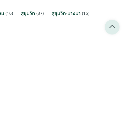
ลม
สุขุมวิท
สุขุมวิท-บางนา
(16)
(37)
(15)
THB 1,400 / ตรม. / เดือน
ย่านใจกลางลุมพินี กรุงเทพฯ