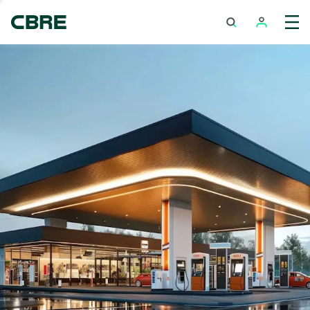
พื้นที่ค้าปลีกในปั๊มน้ำมัน - กรุงเทพฯ - เอกมัย-รามอินทรา
เทรนด