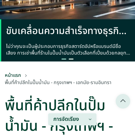
ขับเคลื่อนความสำเร็จทางธุรกิจ:
เช่าพื้นที่ร้านในปั๊มน้ำมัน
ไม่ว่าคุณจะเป็นผู้ประกอบการธุรกิจสตาร์ตอัปหรือแบรนด์มีชื่อ
เสียง การเช่าพื้นที่ร้านในปั๊มน้ำมันเป็นตัวเลือกที่เปี่ยมด้วยกลยุทธ์
สำหรับสินค้าและบริการหลายประเภท
หน้าแรก
พื้นที่ค้าปลีกในปั๊มน้ำมัน - กรุงเทพฯ - เอกมัย-รามอินทรา
พื้นที่ค้าปลีกในปั๊ม
การจัดเรียง
น้ำมัน - กรุงเทพฯ -