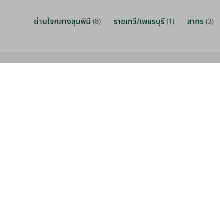
ย่านใจกลางลุมพินี
ราชเทวี/เพชรบุรี
สาทร
(8)
(1)
(3)
THB 1,000 - 1,700 / ตรม. / เดือน
กรุณาติ
พหลโยธิน/วิภาวดีรังสิต กรุงเทพฯ
พหลโยธิน/