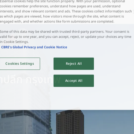
Essential cookies help the site function properly. With your permission, optional
cookies remember preferences, understand how pages are used, understand
interests, and show relevant content and ads. These cookies collect information such
งสิต
เทรนด์การค้นหายอดนิยม
ทำเลยอดนิยม
as which pages are viewed, how visitors move through the site, what content is
engaged with, and whether actions like form submissions are completed.
Some of this data may be shared with trusted third‑party partners. Your consent is
valid for up to one year, and you can accept, reject, or update your choices any time
in Cookie Settings.
CBRE's Global Privacy and Cookie Notice
Cookies Settings
Reject All
ค้าปลีก กรุงเทพ
Accept All