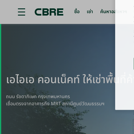
ซื้อ
เช่า
ค้นหาอสังหาฯ
ซื้อ หรือ เช่า พื้นที่ค้าปลีก - กรุงเทพฯ - พหลโยธิน/วิภาวดีรั
เอไอเอ คอนเน็คท์ ให้เช่าพื้นที่
ถนน รัชดาภิเษก กรุงเทพมหานคร
เชื่อมตรงจากอาคารถึง MRT สถานีศูนย์วัฒนธรรมฯ