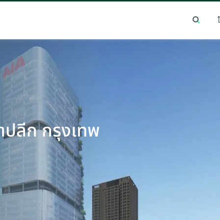
Essential cookies help the site function properly. With your permission, optional
cookies remember preferences, understand how pages are used, understand
interests, and show relevant content and ads. These cookies collect information such
นิยม
ทำเลยอดนิยม
as which pages are viewed, how visitors move through the site, what content is
engaged with, and whether actions like form submissions are completed.
Some of this data may be shared with trusted third‑party partners. Your consent is
valid for up to one year, and you can accept, reject, or update your choices any time
in Cookie Settings.
CBRE's Global Privacy and Cookie Notice
Cookies Settings
Reject All
ค้าปลีก กรุงเทพ
Accept All